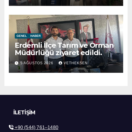
GENEL
HABER
Erdemli İlçe Tarım ve Orman
Müdürlüğü ziyaret edildi.
5 AĞUSTOS 2026
VETHEKSEN
İLETIŞIM
+90 (544) 761–1480