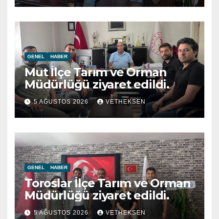
GENEL
HABER
Mut İlçe Tarım ve Orman
Müdürlüğü ziyaret edildi.
5 AĞUSTOS 2026
VETHEKSEN
GENEL
HABER
Toroslar İlçe Tarım ve Orman
Müdürlüğü ziyaret edildi.
5 AĞUSTOS 2026
VETHEKSEN