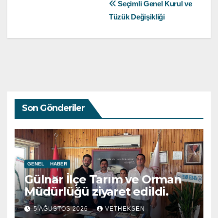
Yazı
Seçimli Genel Kurul ve
Tüzük Değişikliği
gezinmesi
Son Gönderiler
GENEL
HABER
Gülnar İlçe Tarım ve Orman
Müdürlüğü ziyaret edildi.
5 AĞUSTOS 2026
VETHEKSEN