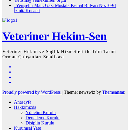
iletisim@vethekimsen.org.tr
Yenişehir Mah. Gazi Mustafa Kemal Bulvarı No:109/1
İzmit/ Kocaeli
Veteriner Hekim-Sen
Veteriner Hekim ve Sağlık Hizmetleri ile Tüm Tarım
Orman Çalışanları Sendikası
Proudly powered by WordPress
|
Theme: newswiz by
Themeansar
.
Anasayfa
Hakkımızda
Yönetim Kurulu
Denetleme Kurulu
Disiplin Kurulu
Kurumsal Yapı