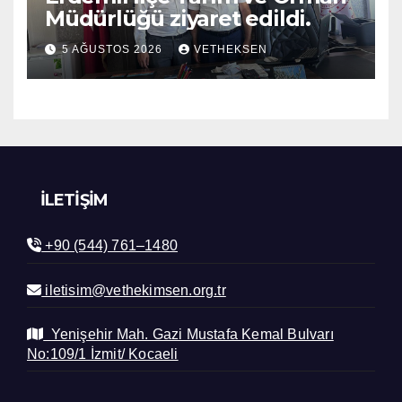
Müdürlüğü ziyaret edildi.
5 AĞUSTOS 2026
VETHEKSEN
İLETIŞIM
+90 (544) 761–1480
iletisim@vethekimsen.org.tr
Yenişehir Mah. Gazi Mustafa Kemal Bulvarı
No:109/1 İzmit/ Kocaeli