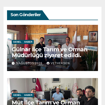
Son Gönderiler
GENEL
HABER
Gülnar İlçe Tarım ve Orman
Müdürlüğü ziyaret edildi.
5 AĞUSTOS 2026
VETHEKSEN
GENEL
HABER
Mut İlçe Tarım ve Orman