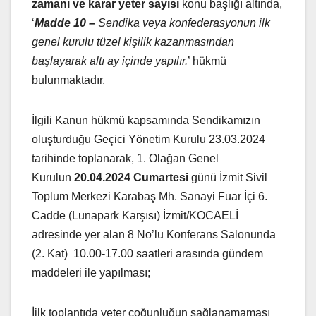
zamanı ve karar yeter sayısı
konu başlığı altında,
‘
Madde 10 –
Sendika veya konfederasyonun ilk
genel kurulu tüzel kişilik kazanmasından
başlayarak altı ay içinde yapılır.
’ hükmü
bulunmaktadır.
İlgili Kanun hükmü kapsamında Sendikamızın
oluşturduğu Geçici Yönetim Kurulu 23.03.2024
tarihinde toplanarak, 1. Olağan Genel
Kurulun
20.04.2024 Cumartesi
günü İzmit Sivil
Toplum Merkezi Karabaş Mh. Sanayi Fuar İçi 6.
Cadde (Lunapark Karşısı) İzmit/KOCAELİ
adresinde yer alan 8 No’lu Konferans Salonunda
(2. Kat) 10.00-17.00 saatleri arasında gündem
maddeleri ile yapılması;
İilk toplantıda yeter çoğunluğun sağlanamaması