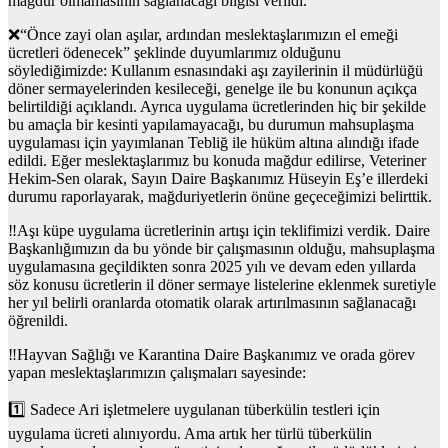
mağdur olmamasının sağlanacağı bilgisi verildi.
❌“Önce zayi olan aşılar, ardından meslektaşlarımızın el emeği
ücretleri ödenecek” şeklinde duyumlarımız olduğunu
söylediğimizde: Kullanım esnasındaki aşı zayilerinin il müdürlüğü
döner sermayelerinden kesileceği, genelge ile bu konunun açıkça
belirtildiği açıklandı. Ayrıca uygulama ücretlerinden hiç bir şekilde
bu amaçla bir kesinti yapılamayacağı, bu durumun mahsuplaşma
uygulaması için yayımlanan Tebliğ ile hüküm altına alındığı ifade
edildi. Eğer meslektaşlarımız bu konuda mağdur edilirse, Veteriner
Hekim-Sen olarak, Sayın Daire Başkanımız Hüseyin Eş’e illerdeki
durumu raporlayarak, mağduriyetlerin önüne geçeceğimizi belirttik.
‼️Aşı küpe uygulama ücretlerinin artışı için teklifimizi verdik. Daire
Başkanlığımızın da bu yönde bir çalışmasının olduğu, mahsuplaşma
uygulamasına geçildikten sonra 2025 yılı ve devam eden yıllarda
söz konusu ücretlerin il döner sermaye listelerine eklenmek suretiyle
her yıl belirli oranlarda otomatik olarak artırılmasının sağlanacağı
öğrenildi.
‼️Hayvan Sağlığı ve Karantina Daire Başkanımız ve orada görev
yapan meslektaşlarımızın çalışmaları sayesinde:
1️⃣ Sadece Ari işletmelere uygulanan tüberkülin testleri için
uygulama ücreti alınıyordu. Ama artık her türlü tüberkülin