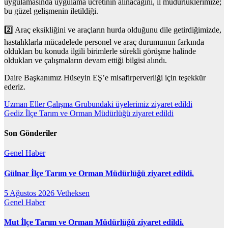
uygulamasında uygulama ücretinin alınacağını, il müdürlüklerimize;
bu güzel gelişmenin iletildiği.
2️⃣ Araç eksikliğini ve araçların hurda olduğunu dile getirdiğimizde,
hastalıklarla mücadelede personel ve araç durumunun farkında
oldukları bu konuda ilgili birimlerle sürekli görüşme halinde
oldukları ve çalışmaların devam ettiği bilgisi alındı.
Daire Başkanımız Hüseyin EŞ’e misafirperverliği için teşekkür
ederiz.
Yazı
Uzman Eller Çalışma Grubundaki üyelerimiz ziyaret edildi
Gediz İlçe Tarım ve Orman Müdürlüğü ziyaret edildi
gezinmesi
Son Gönderiler
Genel
Haber
Gülnar İlçe Tarım ve Orman Müdürlüğü ziyaret edildi.
5 Ağustos 2026
Vetheksen
Genel
Haber
Mut İlçe Tarım ve Orman Müdürlüğü ziyaret edildi.