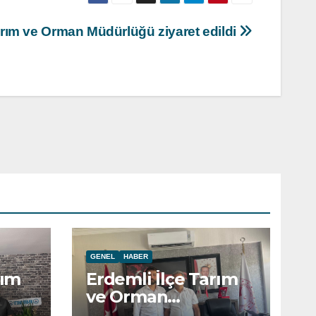
rım ve Orman Müdürlüğü ziyaret edildi
GENEL
HABER
rım
Erdemli İlçe Tarım
ve Orman
ret
Müdürlüğü ziyaret