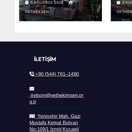
5 AĞUSTOS 2026
5 A
VETHEKSEN
VETHE
İLETIŞIM
+90 (544) 761–1480
iletisim@vethekimsen.or
g.tr
Yenişehir Mah. Gazi
Mustafa Kemal Bulvarı
No:109/1 İzmit/ Kocaeli