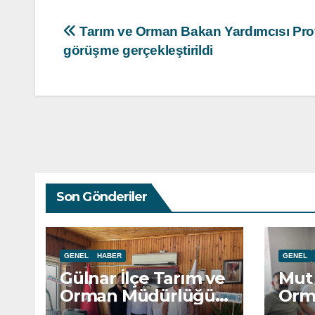
Yazı
Tarım ve Orman Bakan Yardımcısı Prof
görüşme gerçekleştirildi
gezinmesi
Son Gönderiler
GENEL
HABER
GENEL
Gülnar İlçe Tarım ve
Mut 
Orman Müdürlüğü
Orm
ziyaret edildi.
ziya