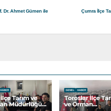
. Dr. Ahmet Gümen ile
Çumra İlçe Ta
HABER
GENEL
HABER
İlçe Tarım ve
Toroslar İlçe Ta
an Müdürlüğü
ve Orman
ret edildi.
Müdürlüğü ziya