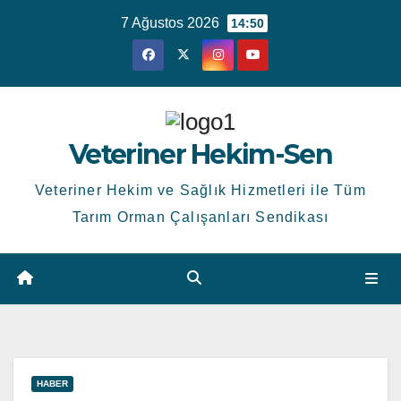
Skip
7 Ağustos 2026
14:50
to
content
Veteriner Hekim-Sen
Veteriner Hekim ve Sağlık Hizmetleri ile Tüm
Tarım Orman Çalışanları Sendikası
HABER