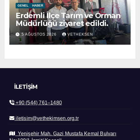
GENEL
HABER
Erdemli İlçe Tarım ve Orman
Müdürlüğü ziyaret edildi.
5 AĞUSTOS 2026
VETHEKSEN
İLETIŞIM
+90 (544) 761–1480
iletisim@vethekimsen.org.tr
Yenişehir Mah. Gazi Mustafa Kemal Bulvarı