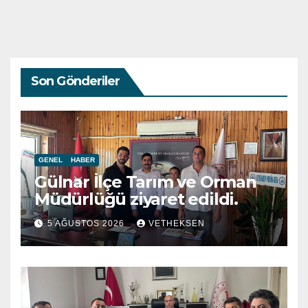
Son Gönderiler
GENEL
HABER
Gülnar İlçe Tarım ve Orman
Müdürlüğü ziyaret edildi.
5 AĞUSTOS 2026
VETHEKSEN