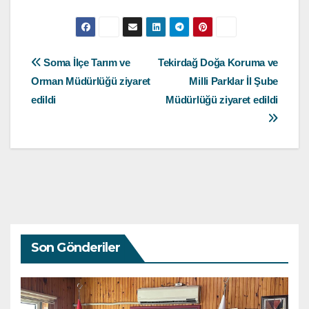
Yazı
Soma İlçe Tarım ve
Tekirdağ Doğa Koruma ve
Orman Müdürlüğü ziyaret
Milli Parklar İl Şube
gezinmesi
edildi
Müdürlüğü ziyaret edildi
Son Gönderiler