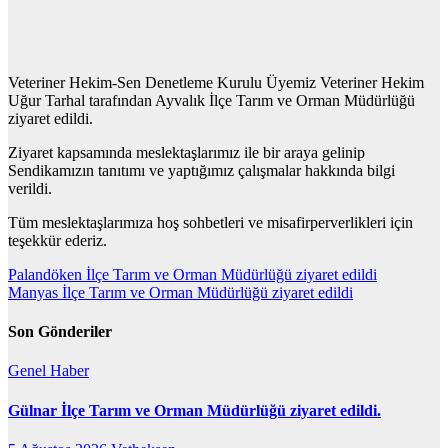
Veteriner Hekim-Sen Denetleme Kurulu Üyemiz Veteriner Hekim
Uğur Tarhal tarafından Ayvalık İlçe Tarım ve Orman Müdürlüğü
ziyaret edildi.
Ziyaret kapsamında meslektaşlarımız ile bir araya gelinip
Sendikamızın tanıtımı ve yaptığımız çalışmalar hakkında bilgi
verildi.
Tüm meslektaşlarımıza hoş sohbetleri ve misafirperverlikleri için
teşekkür ederiz.
Yazı
Palandöken İlçe Tarım ve Orman Müdürlüğü ziyaret edildi
Manyas İlçe Tarım ve Orman Müdürlüğü ziyaret edildi
gezinmesi
Son Gönderiler
Genel
Haber
Gülnar İlçe Tarım ve Orman Müdürlüğü ziyaret edildi.