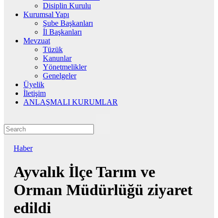
Disiplin Kurulu
Kurumsal Yapı
Şube Başkanları
İl Başkanları
Mevzuat
Tüzük
Kanunlar
Yönetmelikler
Genelgeler
Üyelik
İletişim
ANLAŞMALI KURUMLAR
Haber
Ayvalık İlçe Tarım ve
Orman Müdürlüğü ziyaret
edildi