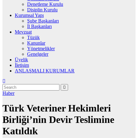
Denetleme Kurulu
Disiplin Kurulu
Kurumsal Yapı
Şube Başkanları
İl Başkanları
Mevzuat
Tüzük
Kanunlar
Yönetmelikler
Genelgeler
Üyelik
İletişim
ANLAŞMALI KURUMLAR
Haber
Türk Veteriner Hekimleri
Birliği’nin Devir Teslimine
Katıldık