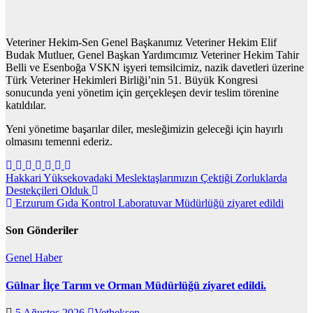
Veteriner Hekim-Sen Genel Başkanımız Veteriner Hekim Elif
Budak Mutluer, Genel Başkan Yardımcımız Veteriner Hekim Tahir
Belli ve Esenboğa VSKN işyeri temsilcimiz, nazik davetleri üzerine
Türk Veteriner Hekimleri Birliği’nin 51. Büyük Kongresi
sonucunda yeni yönetim için gerçekleşen devir teslim törenine
katıldılar.
Yeni yönetime başarılar diler, mesleğimizin geleceği için hayırlı
olmasını temenni ederiz.
Yazı
Hakkari Yüksekovadaki Meslektaşlarımızın Çektiği Zorluklarda
Destekçileri Olduk
gezinmesi
Erzurum Gıda Kontrol Laboratuvar Müdürlüğü ziyaret edildi
Son Gönderiler
Genel
Haber
Gülnar İlçe Tarım ve Orman Müdürlüğü ziyaret edildi.
5 Ağustos 2026
Vetheksen