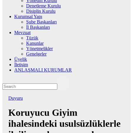
Yönetim Kurulu
Denetleme Kurulu
Disiplin Kurulu
Kurumsal Yapı
Şube Başkanları
İl Başkanları
Mevzuat
Tüzük
Kanunlar
Yönetmelikler
Genelgeler
Üyelik
İletişim
ANLAŞMALI KURUMLAR
Duyuru
Koruyucu Giyim
ihalesindeki usulsüzlüklerle