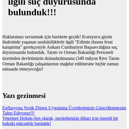
ilgili suç duyurusunda
bulunduk!!!
Haklarımızı savunmak için harekete geçtik! Koruyucu giyim
ihalesinde yaşanan usulsüzlüklerle ilgili “Edimin ifasına fesat
karıştırma” gerekçesiyle Ankara Cumhuriyet Başsavcılığına suç
duyurusunda bulunduk. Tarım ve Orman Bakanlığı Personeli
üzerinden devletimizin dolandırılmasına (349 milyon ₺)ve Tarım
Orman Bakanlığı çalışanlarının mağdur edilmesine hiçbir zaman
müsaade etmeyeceğiz!
Yazı gezinmesi
Enflasyona Yenik Düşen Uygulama Ücretlerimizin Güncellenmesini
Talep Ediyoruz!!!
Veteriner Hekim-Sen olarak, mesleğimizin itibarı için önemli bir
hukuki mücadele başlattık!