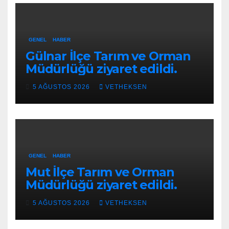
GENEL
HABER
Gülnar İlçe Tarım ve Orman
Müdürlüğü ziyaret edildi.
5 AĞUSTOS 2026
VETHEKSEN
GENEL
HABER
Mut İlçe Tarım ve Orman
Müdürlüğü ziyaret edildi.
5 AĞUSTOS 2026
VETHEKSEN