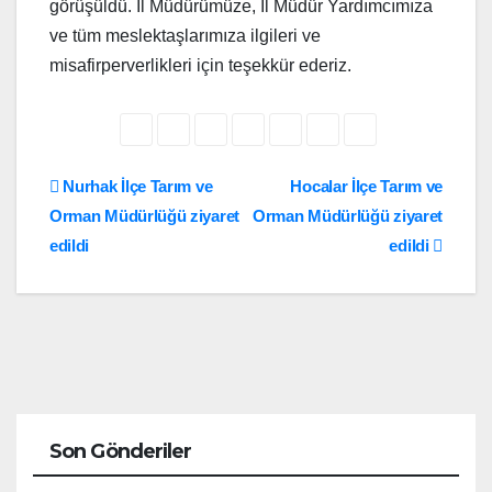
görüşüldü. İl Müdürümüze, İl Müdür Yardımcımıza
ve tüm meslektaşlarımıza ilgileri ve
misafirperverlikleri için teşekkür ederiz.
Yazı
Nurhak İlçe Tarım ve
Hocalar İlçe Tarım ve
Orman Müdürlüğü ziyaret
Orman Müdürlüğü ziyaret
gezinmesi
edildi
edildi
Son Gönderiler