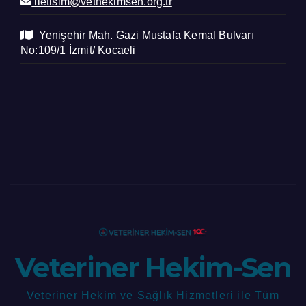
iletisim@vethekimsen.org.tr
Yenişehir Mah. Gazi Mustafa Kemal Bulvarı
No:109/1 İzmit/ Kocaeli
Veteriner Hekim-Sen
Veteriner Hekim ve Sağlık Hizmetleri ile Tüm