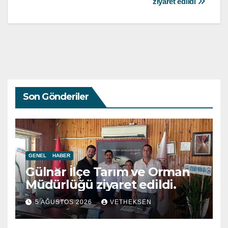
ziyaret edildi
Son Gönderiler
GENEL
HABER
Gülnar İlçe Tarım ve Orman
Müdürlüğü ziyaret edildi.
5 AĞUSTOS 2026
VETHEKSEN