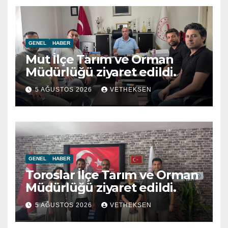
GENEL
HABER
Mut İlçe Tarım ve Orman
Müdürlüğü ziyaret edildi.
5 AĞUSTOS 2026
VETHEKSEN
GENEL
HABER
Toroslar İlçe Tarım ve Orman
Müdürlüğü ziyaret edildi.
5 AĞUSTOS 2026
VETHEKSEN