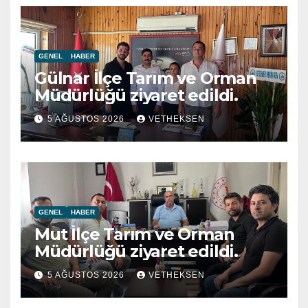
GENEL
HABER
Gülnar İlçe Tarım ve Orman
Müdürlüğü ziyaret edildi.
5 AĞUSTOS 2026
VETHEKSEN
GENEL
HABER
Mut İlçe Tarım ve Orman
Müdürlüğü ziyaret edildi.
5 AĞUSTOS 2026
VETHEKSEN