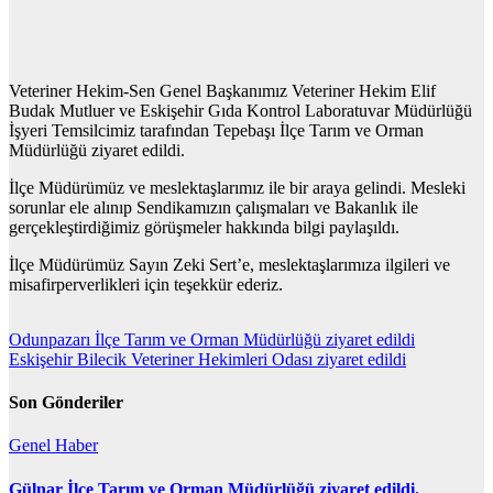
Veteriner Hekim-Sen Genel Başkanımız Veteriner Hekim Elif
Budak Mutluer ve Eskişehir Gıda Kontrol Laboratuvar Müdürlüğü
İşyeri Temsilcimiz tarafından Tepebaşı İlçe Tarım ve Orman
Müdürlüğü ziyaret edildi.
İlçe Müdürümüz ve meslektaşlarımız ile bir araya gelindi. Mesleki
sorunlar ele alınıp Sendikamızın çalışmaları ve Bakanlık ile
gerçekleştirdiğimiz görüşmeler hakkında bilgi paylaşıldı.
İlçe Müdürümüz Sayın Zeki Sert’e, meslektaşlarımıza ilgileri ve
misafirperverlikleri için teşekkür ederiz.
Yazı
Odunpazarı İlçe Tarım ve Orman Müdürlüğü ziyaret edildi
Eskişehir Bilecik Veteriner Hekimleri Odası ziyaret edildi
gezinmesi
Son Gönderiler
Genel
Haber
Gülnar İlçe Tarım ve Orman Müdürlüğü ziyaret edildi.