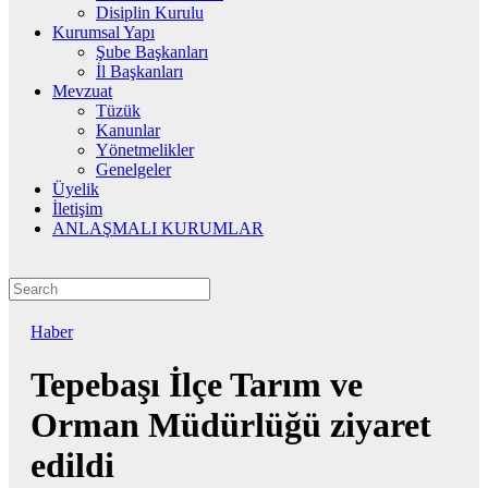
Disiplin Kurulu
Kurumsal Yapı
Şube Başkanları
İl Başkanları
Mevzuat
Tüzük
Kanunlar
Yönetmelikler
Genelgeler
Üyelik
İletişim
ANLAŞMALI KURUMLAR
Haber
Tepebaşı İlçe Tarım ve
Orman Müdürlüğü ziyaret
edildi