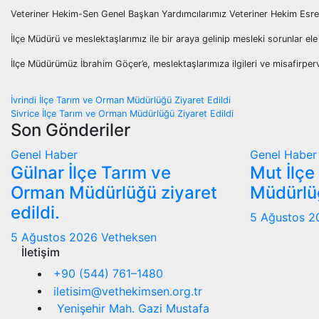
Veteriner Hekim-Sen Genel Başkan Yardımcılarımız Veteriner Hekim Esre K
İlçe Müdürü ve meslektaşlarımız ile bir araya gelinip mesleki sorunlar ele
İlçe Müdürümüz İbrahim Göçer’e, meslektaşlarımıza ilgileri ve misafirperve
Yazı
İvrindi İlçe Tarım ve Orman Müdürlüğü Ziyaret Edildi
Sivrice İlçe Tarım ve Orman Müdürlüğü Ziyaret Edildi
gezinmesi
Son Gönderiler
Genel
Haber
Genel
Haber
Gülnar İlçe Tarım ve
Mut İlçe
Orman Müdürlüğü ziyaret
Müdürlüğ
edildi.
5 Ağustos 
5 Ağustos 2026
Vetheksen
İletişim
+90 (544) 761–1480
iletisim@vethekimsen.org.tr
Yenişehir Mah. Gazi Mustafa