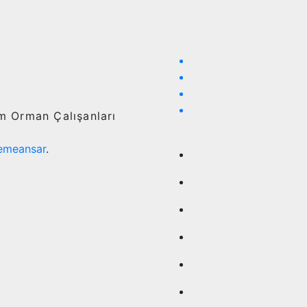
ım Orman Çalışanları
emeansar
.