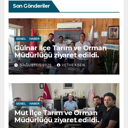
Son Gönderiler
GENEL
HABER
Gülnar İlçe Tarım ve Orman
Müdürlüğü ziyaret edildi.
5 AĞUSTOS 2026
VETHEKSEN
GENEL
HABER
Mut İlçe Tarım ve Orman
Müdürlüğü ziyaret edildi.