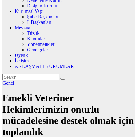
Denetleme Kurulu
Disiplin Kurulu
Kurumsal Yapı
Şube Başkanları
İl Başkanları
Mevzuat
Tüzük
Kanunlar
Yönetmelikler
Genelgeler
Üyelik
İletişim
ANLAŞMALI KURUMLAR
Genel
Emekli Veteriner
Hekimlerimizin onurlu
mücadelesine destek olmak için
toplandık