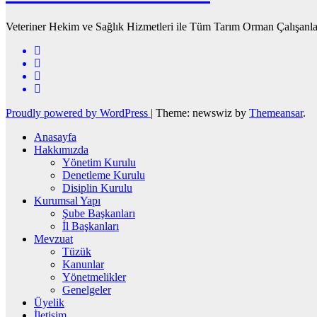
Veteriner Hekim ve Sağlık Hizmetleri ile Tüm Tarım Orman Çalışanla
Proudly powered by WordPress
|
Theme: newswiz by
Themeansar
.
Anasayfa
Hakkımızda
Yönetim Kurulu
Denetleme Kurulu
Disiplin Kurulu
Kurumsal Yapı
Şube Başkanları
İl Başkanları
Mevzuat
Tüzük
Kanunlar
Yönetmelikler
Genelgeler
Üyelik
İletişim