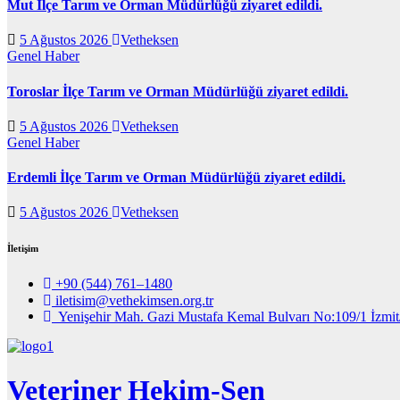
Mut İlçe Tarım ve Orman Müdürlüğü ziyaret edildi.
5 Ağustos 2026
Vetheksen
Genel
Haber
Toroslar İlçe Tarım ve Orman Müdürlüğü ziyaret edildi.
5 Ağustos 2026
Vetheksen
Genel
Haber
Erdemli İlçe Tarım ve Orman Müdürlüğü ziyaret edildi.
5 Ağustos 2026
Vetheksen
İletişim
+90 (544) 761–1480
iletisim@vethekimsen.org.tr
Yenişehir Mah. Gazi Mustafa Kemal Bulvarı No:109/1 İzmit
Veteriner Hekim-Sen