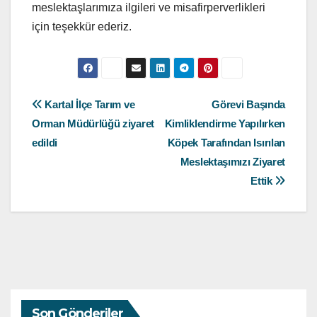
meslektaşlarımıza ilgileri ve misafirperverlikleri
için teşekkür ederiz.
Yazı
Kartal İlçe Tarım ve
Görevi Başında
Orman Müdürlüğü ziyaret
Kimliklendirme Yapılırken
gezinmesi
edildi
Köpek Tarafından Isırılan
Meslektaşımızı Ziyaret
Ettik
Son Gönderiler