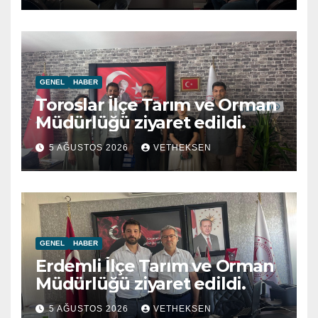
GENEL
HABER
Toroslar İlçe Tarım ve Orman
Müdürlüğü ziyaret edildi.
5 AĞUSTOS 2026
VETHEKSEN
GENEL
HABER
Erdemli İlçe Tarım ve Orman
Müdürlüğü ziyaret edildi.
5 AĞUSTOS 2026
VETHEKSEN