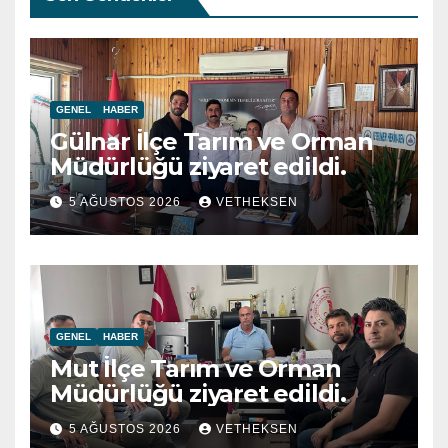
GENEL
HABER
Gülnar İlçe Tarım ve Orman
Müdürlüğü ziyaret edildi.
5 AĞUSTOS 2026
VETHEKSEN
GENEL
HABER
Mut İlçe Tarım ve Orman
Müdürlüğü ziyaret edildi.
5 AĞUSTOS 2026
VETHEKSEN