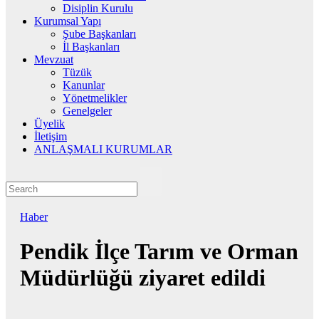
Disiplin Kurulu
Kurumsal Yapı
Şube Başkanları
İl Başkanları
Mevzuat
Tüzük
Kanunlar
Yönetmelikler
Genelgeler
Üyelik
İletişim
ANLAŞMALI KURUMLAR
Haber
Pendik İlçe Tarım ve Orman
Müdürlüğü ziyaret edildi