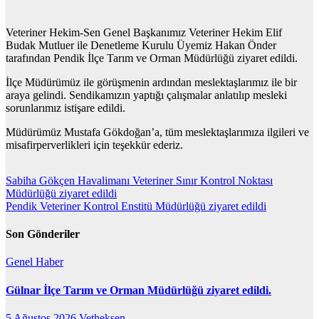
Veteriner Hekim-Sen Genel Başkanımız Veteriner Hekim Elif
Budak Mutluer ile Denetleme Kurulu Üyemiz Hakan Önder
tarafından Pendik İlçe Tarım ve Orman Müdürlüğü ziyaret edildi.
İlçe Müdürümüz ile görüşmenin ardından meslektaşlarımız ile bir
araya gelindi. Sendikamızın yaptığı çalışmalar anlatılıp mesleki
sorunlarımız istişare edildi.
Müdürümüz Mustafa Gökdoğan’a, tüm meslektaşlarımıza ilgileri ve
misafirperverlikleri için teşekkür ederiz.
Yazı
Sabiha Gökçen Havalimanı Veteriner Sınır Kontrol Noktası
Müdürlüğü ziyaret edildi
gezinmesi
Pendik Veteriner Kontrol Enstitü Müdürlüğü ziyaret edildi
Son Gönderiler
Genel
Haber
Gülnar İlçe Tarım ve Orman Müdürlüğü ziyaret edildi.
5 Ağustos 2026
Vetheksen