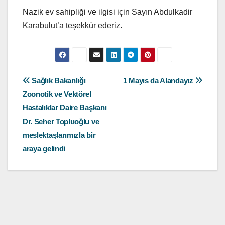
Nazik ev sahipliği ve ilgisi için Sayın Abdulkadir
Karabulut’a teşekkür ederiz.
Yazı
Sağlık Bakanlığı
1 Mayıs da Alandayız
Zoonotik ve Vektörel
gezinmesi
Hastalıklar Daire Başkanı
Dr. Seher Topluoğlu ve
meslektaşlarımızla bir
araya gelindi