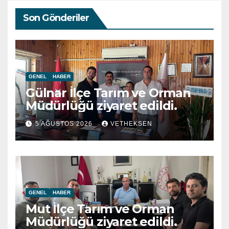
Son Gönderiler
GENEL
HABER
Gülnar İlçe Tarım ve Orman
Müdürlüğü ziyaret edildi.
5 AĞUSTOS 2026
VETHEKSEN
GENEL
HABER
Mut İlçe Tarım ve Orman
Müdürlüğü ziyaret edildi.