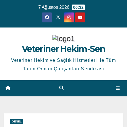
Skip
7 Ağustos 2026
00:32
to
content
Veteriner Hekim-Sen
Veteriner Hekim ve Sağlık Hizmetleri ile Tüm
Tarım Orman Çalışanları Sendikası
GENEL