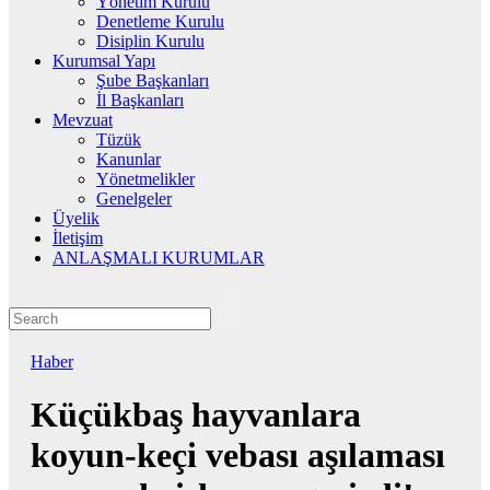
Yönetim Kurulu
Denetleme Kurulu
Disiplin Kurulu
Kurumsal Yapı
Şube Başkanları
İl Başkanları
Mevzuat
Tüzük
Kanunlar
Yönetmelikler
Genelgeler
Üyelik
İletişim
ANLAŞMALI KURUMLAR
Haber
Küçükbaş hayvanlara
koyun-keçi vebası aşılaması