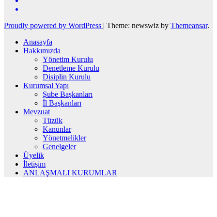
Proudly powered by WordPress
|
Theme: newswiz by
Themeansar
.
Anasayfa
Hakkımızda
Yönetim Kurulu
Denetleme Kurulu
Disiplin Kurulu
Kurumsal Yapı
Şube Başkanları
İl Başkanları
Mevzuat
Tüzük
Kanunlar
Yönetmelikler
Genelgeler
Üyelik
İletişim
ANLAŞMALI KURUMLAR