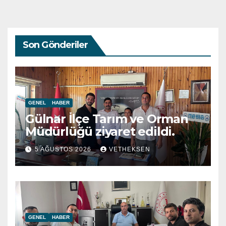
Son Gönderiler
GENEL
HABER
Gülnar İlçe Tarım ve Orman
Müdürlüğü ziyaret edildi.
5 AĞUSTOS 2026
VETHEKSEN
GENEL
HABER