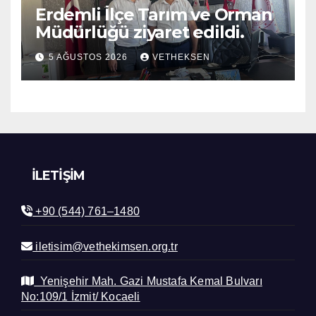
Erdemli İlçe Tarım ve Orman
Müdürlüğü ziyaret edildi.
5 AĞUSTOS 2026
VETHEKSEN
İLETIŞIM
+90 (544) 761–1480
iletisim@vethekimsen.org.tr
Yenişehir Mah. Gazi Mustafa Kemal Bulvarı
No:109/1 İzmit/ Kocaeli