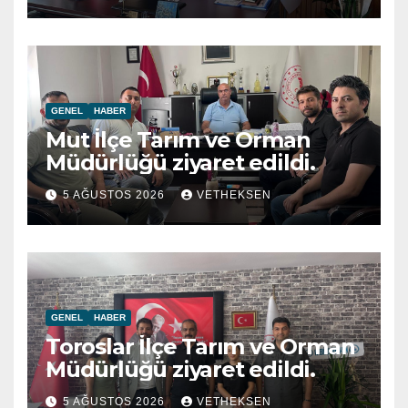
GENEL
HABER
Mut İlçe Tarım ve Orman
Müdürlüğü ziyaret edildi.
5 AĞUSTOS 2026
VETHEKSEN
GENEL
HABER
Toroslar İlçe Tarım ve Orman
Müdürlüğü ziyaret edildi.
5 AĞUSTOS 2026
VETHEKSEN