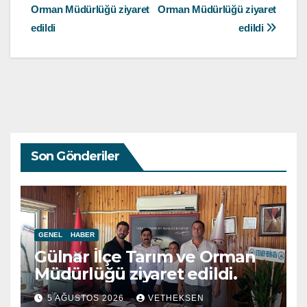
Orman Müdürlüğü ziyaret
Orman Müdürlüğü ziyaret
gezinmesi
edildi
edildi
Son Gönderiler
GENEL
HABER
Gülnar İlçe Tarım ve Orman
Müdürlüğü ziyaret edildi.
5 AĞUSTOS 2026
VETHEKSEN