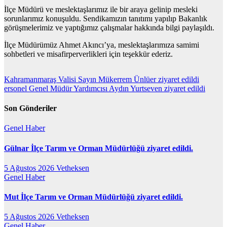
İlçe Müdürü ve meslektaşlarımız ile bir araya gelinip mesleki
sorunlarımız konuşuldu. Sendikamızın tanıtımı yapılıp Bakanlık
görüşmelerimiz ve yaptığımız çalışmalar hakkında bilgi paylaşıldı.
İlçe Müdürümüz Ahmet Akıncı’ya, meslektaşlarımıza samimi
sohbetleri ve misafirperverlikleri için teşekkür ederiz.
Yazı
Kahramanmaraş Valisi Sayın Mükerrem Ünlüer ziyaret edildi
ersonel Genel Müdür Yardımcısı Aydın Yurtseven ziyaret edildi
gezinmesi
Son Gönderiler
Genel
Haber
Gülnar İlçe Tarım ve Orman Müdürlüğü ziyaret edildi.
5 Ağustos 2026
Vetheksen
Genel
Haber
Mut İlçe Tarım ve Orman Müdürlüğü ziyaret edildi.
5 Ağustos 2026
Vetheksen
Genel
Haber