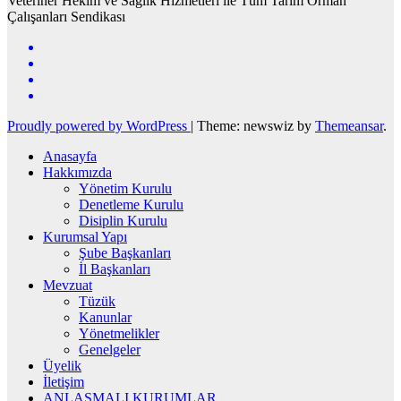
Veteriner Hekim ve Sağlık Hizmetleri ile Tüm Tarım Orman
Çalışanları Sendikası
Proudly powered by WordPress
|
Theme: newswiz by
Themeansar
.
Anasayfa
Hakkımızda
Yönetim Kurulu
Denetleme Kurulu
Disiplin Kurulu
Kurumsal Yapı
Şube Başkanları
İl Başkanları
Mevzuat
Tüzük
Kanunlar
Yönetmelikler
Genelgeler
Üyelik
İletişim
ANLAŞMALI KURUMLAR