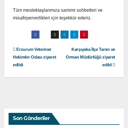
Tüm meslektaşlarımıza samimi sohbetleri ve
misafirperverlikleri için teşekkür ederiz.
Yazı
Erzurum Veteriner
Karşıyaka İlçe Tarım ve
Hekimler Odası ziyaret
Orman Müdürlüğü ziyaret
gezinmesi
edildi
edild
Son Gönderiler