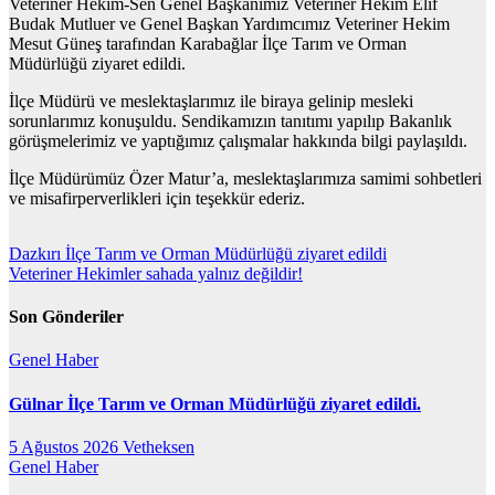
Veteriner Hekim-Sen Genel Başkanımız Veteriner Hekim Elif
Budak Mutluer ve Genel Başkan Yardımcımız Veteriner Hekim
Mesut Güneş tarafından Karabağlar İlçe Tarım ve Orman
Müdürlüğü ziyaret edildi.
İlçe Müdürü ve meslektaşlarımız ile biraya gelinip mesleki
sorunlarımız konuşuldu. Sendikamızın tanıtımı yapılıp Bakanlık
görüşmelerimiz ve yaptığımız çalışmalar hakkında bilgi paylaşıldı.
İlçe Müdürümüz Özer Matur’a, meslektaşlarımıza samimi sohbetleri
ve misafirperverlikleri için teşekkür ederiz.
Yazı
Dazkırı İlçe Tarım ve Orman Müdürlüğü ziyaret edildi
Veteriner Hekimler sahada yalnız değildir!
gezinmesi
Son Gönderiler
Genel
Haber
Gülnar İlçe Tarım ve Orman Müdürlüğü ziyaret edildi.
5 Ağustos 2026
Vetheksen
Genel
Haber