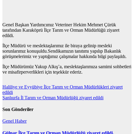
Genel Başkan Yardımcımız Veteriner Hekim Mehmet Çürük
tarafından Karaköprü İlçe Tarım ve Orman Müdürlüğü ziyaret
edildi.
İlçe Müdürü ve meslektaşlarımız ile biraya gelinip mesleki
sorunlarımız konuşuldu.Sendikamızın tanıtımı yapılıp Bakanlık
görüşmelerimiz ve yaptığımız çalışmalar hakkında bilgi paylaşıldı.
İlçe Müdürümüz Yakup Alkış’a, meslektaşlarımıza samimi sohbetleri
ve misafirperverlikleri için teşekkür ederiz.
Yazı
Haliliye ve Eyyübiye İlçe Tarım ve Orman Müdürlükleri ziyaret
edildi
gezinmesi
Şanlıurfa İl Tarım ve Orman Müdürlüğü ziyaret edildi
Son Gönderiler
Genel
Haber
Gülnar İlçe Tarım ve Orman Müdürlüğü ziyaret edildi.