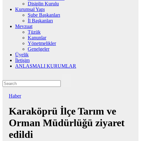
Disiplin Kurulu
Kurumsal Yapı
Şube Başkanları
İl Başkanları
Mevzuat
Tüzük
Kanunlar
Yönetmelikler
Genelgeler
Üyelik
İletişim
ANLAŞMALI KURUMLAR
Haber
Karaköprü İlçe Tarım ve
Orman Müdürlüğü ziyaret
edildi