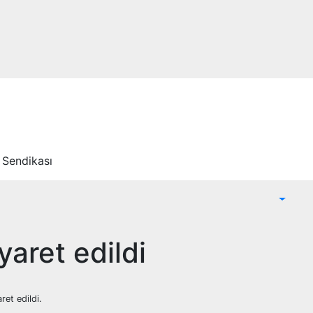
 Sendikası
aret edildi
et edildi.