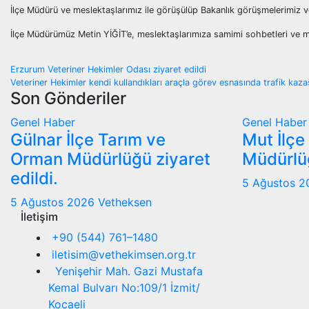
İlçe Müdürü ve meslektaşlarımız ile görüşülüp Bakanlık görüşmelerimiz ve
İlçe Müdürümüz Metin YİĞİT’e, meslektaşlarımıza samimi sohbetleri ve mis
Yazı
Erzurum Veteriner Hekimler Odası ziyaret edildi
Veteriner Hekimler kendi kullandıkları araçla görev esnasında trafik kaza
gezinmesi
Son Gönderiler
Genel
Haber
Genel
Haber
Gülnar İlçe Tarım ve
Mut İlçe
Orman Müdürlüğü ziyaret
Müdürlüğ
edildi.
5 Ağustos 
5 Ağustos 2026
Vetheksen
İletişim
+90 (544) 761–1480
iletisim@vethekimsen.org.tr
Yenişehir Mah. Gazi Mustafa
Kemal Bulvarı No:109/1 İzmit/
Kocaeli