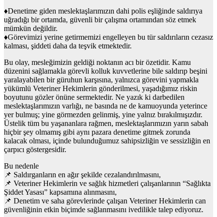
♦️Denetime giden meslektaşlarımızın dahi polis eşliğinde saldırıya
uğradığı bir ortamda, güvenli bir çalışma ortamından söz etmek
mümkün değildir.
♦️Görevimizi yerine getirmemizi engelleyen bu tür saldırıların cezasız
kalması, şiddeti daha da teşvik etmektedir.
Bu olay, mesleğimizin geldiği noktanın acı bir özetidir. Kamu
düzenini sağlamakla görevli kolluk kuvvetlerine bile saldırıp beşini
yaralayabilen bir güruhun karşısına, yalnızca görevini yapmakla
yükümlü Veteriner Hekimlerin gönderilmesi, yaşadığımız riskin
boyutunu gözler önüne sermektedir. Ne yazık ki darbedilen
meslektaşlarımızın varlığı, ne basında ne de kamuoyunda yeterince
yer bulmuş; yine görmezden gelinmiş, yine yalnız bırakılmışızdır.
Üstelik tüm bu yaşananlara rağmen, meslektaşlarımızın yarın sabah
hiçbir şey olmamış gibi aynı pazara denetime gitmek zorunda
kalacak olması, içinde bulunduğumuz sahipsizliğin ve sessizliğin en
çarpıcı göstergesidir.
Bu nedenle
📌 Saldırganların en ağır şekilde cezalandırılmasını,
📌 Veteriner Hekimlerin ve sağlık hizmetleri çalışanlarının “Sağlıkta
Şiddet Yasası” kapsamına alınmasını,
📌 Denetim ve saha görevlerinde çalışan Veteriner Hekimlerin can
güvenliğinin etkin biçimde sağlanmasını ivedilikle talep ediyoruz.