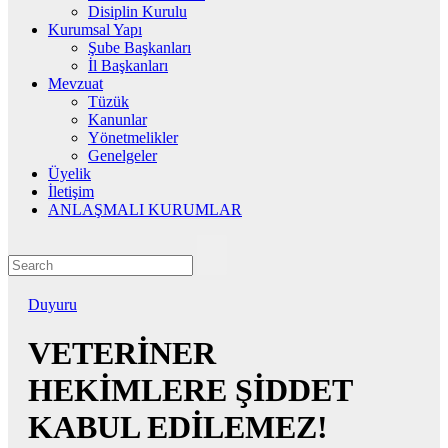
Disiplin Kurulu
Kurumsal Yapı
Şube Başkanları
İl Başkanları
Mevzuat
Tüzük
Kanunlar
Yönetmelikler
Genelgeler
Üyelik
İletişim
ANLAŞMALI KURUMLAR
Duyuru
VETERİNER
HEKİMLERE ŞİDDET
KABUL EDİLEMEZ!