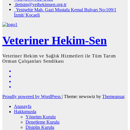
iletisim@vethekimsen.org.tr
Yenişehir Mah. Gazi Mustafa Kemal Bulvarı No:109/1
İzmit/ Kocaeli
Veteriner Hekim-Sen
Veteriner Hekim ve Sağlık Hizmetleri ile Tüm Tarım
Orman Çalışanları Sendikası
Proudly powered by WordPress
|
Theme: newswiz by
Themeansar
.
Anasayfa
Hakkımızda
Yönetim Kurulu
Denetleme Kurulu
Disiplin Kurulu