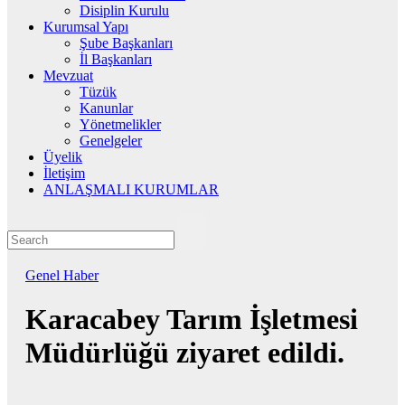
Disiplin Kurulu
Kurumsal Yapı
Şube Başkanları
İl Başkanları
Mevzuat
Tüzük
Kanunlar
Yönetmelikler
Genelgeler
Üyelik
İletişim
ANLAŞMALI KURUMLAR
Genel
Haber
Karacabey Tarım İşletmesi
Müdürlüğü ziyaret edildi.