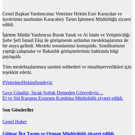
Genel Başkan Yardımcımız Veteriner Hekim Esre Karayılan ve
üyelerimiz tarafından Karacabey Tarım İşletmesi Müdürlüğü ziyaret
edildi.
İşletme Müdür Yardımcısı Burak Yanık ve At Islahı ve Yetiştiriciliği
Şube Şefi İsmail Ekşi ile görüşmenin ardından meslektaşlarımız ile
bir araya gelindi. Mesleki sorunlarımız konuşuldu. Sendikamızın
yaptığı çalışmalar ve Bakanlık görüşmelerimiz hakkında bilgi
paylaşıldı.
Tüm meslektaşlarımıza samimi sohbetleri ve misafirperverlikleri için
teşekkür ederiz.
#VeterinerHekimSendeyiz
Yazı
Gece Gündüz, Sıcak Soğuk Demeden Görevdeyiz…
Et ve Süt Kurumu Erzurum Kombina Müdürlüğü ziyaret edildi.
gezinmesi
Son Gönderiler
Genel
Haber
Gülnar İlçe Tarım ve Orman Müdürlüğü ziyaret edildi.