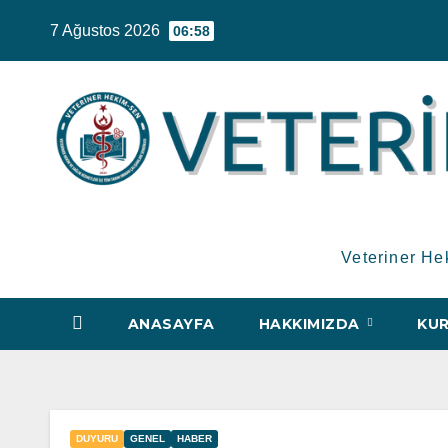
Skip
7 Ağustos 2026
06:58
to
content
Veteriner He
ANASAYFA
HAKKIMIZDA
KUR
DUYURU
GENEL
HABER