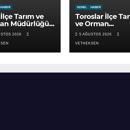
HABER
GENEL
HABER
İlçe Tarım ve
Toroslar İlçe Ta
an Müdürlüğü
ve Orman
ret edildi.
Müdürlüğü ziya
USTOS 2026
5 AĞUSTOS 2026
edildi.
KSEN
VETHEKSEN