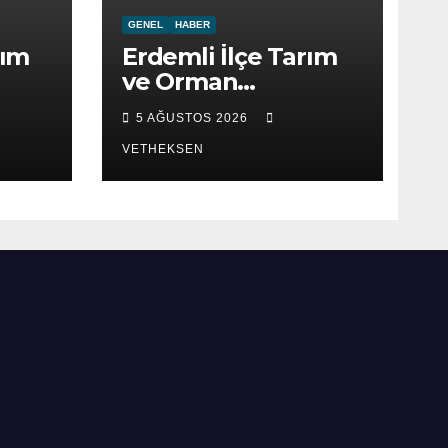
GENEL
HABER
rım
Erdemli İlçe Tarım
ve Orman
ret
Müdürlüğü ziyaret
5 AĞUSTOS 2026
edildi.
VETHEKSEN