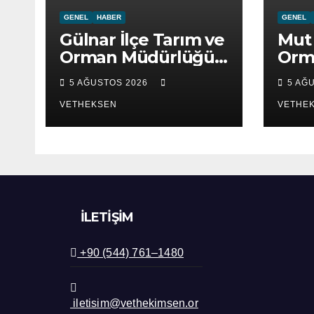
GENEL
HABER
GENEL
Gülnar İlçe Tarım ve
Mut 
Orman Müdürlüğü
Orm
ziyaret edildi.
ziya
5 AĞUSTOS 2026
5 AĞ
VETHEKSEN
VETHE
İLETIŞIM
+90 (544) 761–1480
iletisim@vethekimsen.or