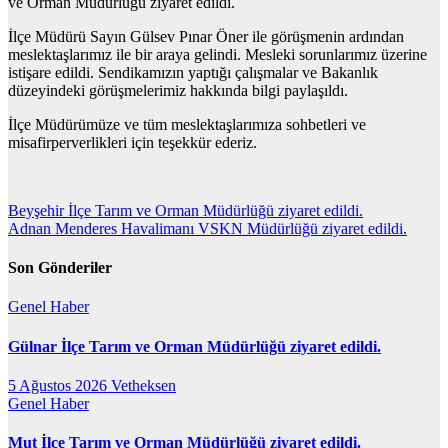
ve Orman Müdürlüğü ziyaret edildi.
İlçe Müdürü Sayın Gülsev Pınar Öner ile görüşmenin ardından
meslektaşlarımız ile bir araya gelindi. Mesleki sorunlarımız üzerine
istişare edildi. Sendikamızın yaptığı çalışmalar ve Bakanlık
düzeyindeki görüşmelerimiz hakkında bilgi paylaşıldı.
İlçe Müdürümüze ve tüm meslektaşlarımıza sohbetleri ve
misafirperverlikleri için teşekkür ederiz.
Yazı
Beyşehir İlçe Tarım ve Orman Müdürlüğü ziyaret edildi.
Adnan Menderes Havalimanı VSKN Müdürlüğü ziyaret edildi.
gezinmesi
Son Gönderiler
Genel
Haber
Gülnar İlçe Tarım ve Orman Müdürlüğü ziyaret edildi.
5 Ağustos 2026
Vetheksen
Genel
Haber
Mut İlçe Tarım ve Orman Müdürlüğü ziyaret edildi.