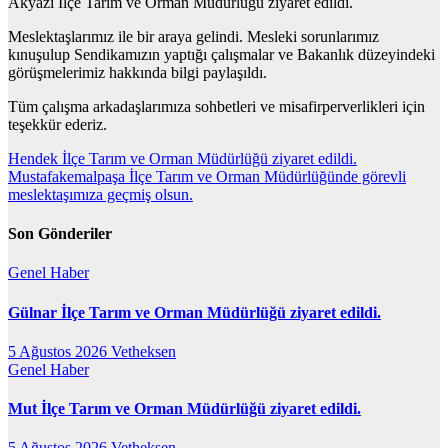
Akyazı İlçe Tarım ve Orman Müdürlüğü ziyaret edildi.
Meslektaşlarımız ile bir araya gelindi. Mesleki sorunlarımız
kınuşulup Sendikamızın yaptığı çalışmalar ve Bakanlık düzeyindeki
görüşmelerimiz hakkında bilgi paylaşıldı.
Tüm çalışma arkadaşlarımıza sohbetleri ve misafirperverlikleri için
teşekkür ederiz.
Yazı
Hendek İlçe Tarım ve Orman Müdürlüğü ziyaret edildi.
Mustafakemalpaşa İlçe Tarım ve Orman Müdürlüğünde görevli
gezinmesi
meslektaşımıza geçmiş olsun.
Son Gönderiler
Genel
Haber
Gülnar İlçe Tarım ve Orman Müdürlüğü ziyaret edildi.
5 Ağustos 2026
Vetheksen
Genel
Haber
Mut İlçe Tarım ve Orman Müdürlüğü ziyaret edildi.
5 Ağustos 2026
Vetheksen