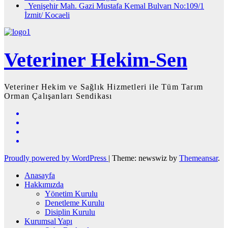
Yenişehir Mah. Gazi Mustafa Kemal Bulvarı No:109/1
İzmit/ Kocaeli
Veteriner Hekim-Sen
Veteriner Hekim ve Sağlık Hizmetleri ile Tüm Tarım
Orman Çalışanları Sendikası
Proudly powered by WordPress
|
Theme: newswiz by
Themeansar
.
Anasayfa
Hakkımızda
Yönetim Kurulu
Denetleme Kurulu
Disiplin Kurulu
Kurumsal Yapı