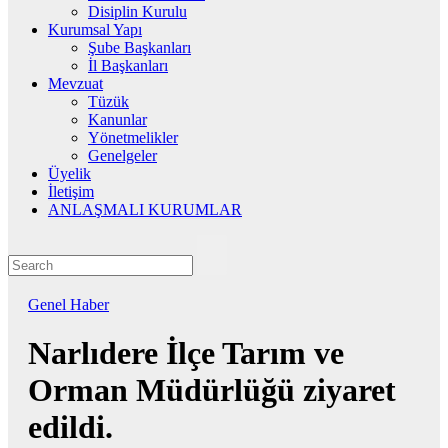
Disiplin Kurulu
Kurumsal Yapı
Şube Başkanları
İl Başkanları
Mevzuat
Tüzük
Kanunlar
Yönetmelikler
Genelgeler
Üyelik
İletişim
ANLAŞMALI KURUMLAR
Genel
Haber
Narlıdere İlçe Tarım ve
Orman Müdürlüğü ziyaret
edildi.