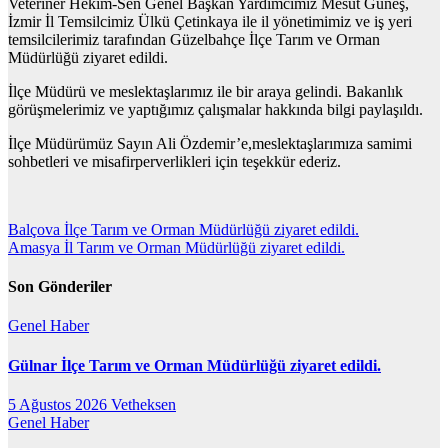
Veteriner Hekim-Sen Genel Başkan Yardımcımız Mesut Güneş,
İzmir İl Temsilcimiz Ülkü Çetinkaya ile il yönetimimiz ve iş yeri
temsilcilerimiz tarafından Güzelbahçe İlçe Tarım ve Orman
Müdürlüğü ziyaret edildi.
İlçe Müdürü ve meslektaşlarımız ile bir araya gelindi. Bakanlık
görüşmelerimiz ve yaptığımız çalışmalar hakkında bilgi paylaşıldı.
İlçe Müdürümüz Sayın Ali Özdemir’e,meslektaşlarımıza samimi
sohbetleri ve misafirperverlikleri için teşekkür ederiz.
Yazı
Balçova İlçe Tarım ve Orman Müdürlüğü ziyaret edildi.
Amasya İl Tarım ve Orman Müdürlüğü ziyaret edildi.
gezinmesi
Son Gönderiler
Genel
Haber
Gülnar İlçe Tarım ve Orman Müdürlüğü ziyaret edildi.
5 Ağustos 2026
Vetheksen
Genel
Haber