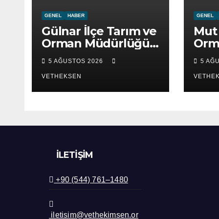
GENEL
HABER
GENEL
Gülnar İlçe Tarım ve
Mut 
Orman Müdürlüğü
Orm
ziyaret edildi.
ziya
5 AĞUSTOS 2026
5 AĞ
VETHEKSEN
VETHE
İLETIŞIM
+90 (544) 761–1480
iletisim@vethekimsen.or