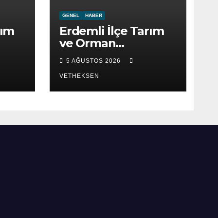
GENEL
HABER
rım
Erdemli İlçe Tarım
ve Orman
ret
Müdürlüğü ziyaret
5 AĞUSTOS 2026
edildi.
VETHEKSEN