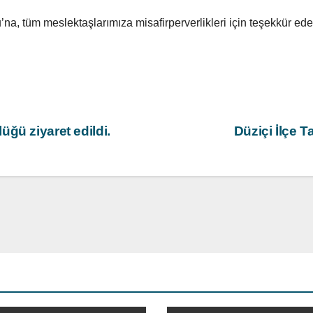
, tüm meslektaşlarımıza misafirperverlikleri için teşekkür eder
ğü ziyaret edildi.
Düziçi İlçe 