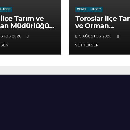
HABER
GENEL
HABER
İlçe Tarım ve
Toroslar İlçe Ta
an Müdürlüğü
ve Orman
ret edildi.
Müdürlüğü ziya
USTOS 2026
5 AĞUSTOS 2026
edildi.
KSEN
VETHEKSEN