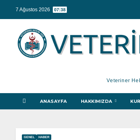
Skip
7 Ağustos 2026
07:38
to
content
Veteriner He
ANASAYFA
HAKKIMIZDA
KUR
GENEL
HABER