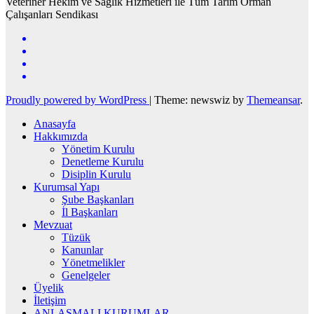
Veteriner Hekim ve Sağlık Hizmetleri ile Tüm Tarım Orman
Çalışanları Sendikası
Proudly powered by WordPress
|
Theme: newswiz by
Themeansar
.
Anasayfa
Hakkımızda
Yönetim Kurulu
Denetleme Kurulu
Disiplin Kurulu
Kurumsal Yapı
Şube Başkanları
İl Başkanları
Mevzuat
Tüzük
Kanunlar
Yönetmelikler
Genelgeler
Üyelik
İletişim
ANLAŞMALI KURUMLAR