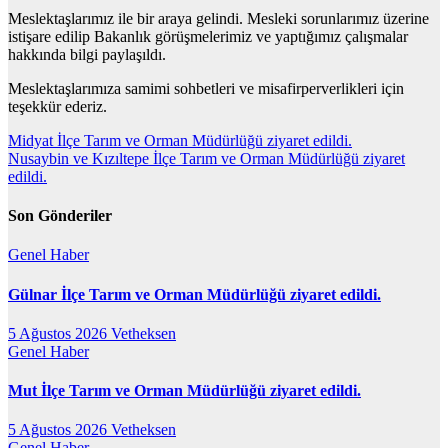
Meslektaşlarımız ile bir araya gelindi. Mesleki sorunlarımız üzerine
istişare edilip Bakanlık görüşmelerimiz ve yaptığımız çalışmalar
hakkında bilgi paylaşıldı.
Meslektaşlarımıza samimi sohbetleri ve misafirperverlikleri için
teşekkür ederiz.
Yazı
Midyat İlçe Tarım ve Orman Müdürlüğü ziyaret edildi.
Nusaybin ve Kızıltepe İlçe Tarım ve Orman Müdürlüğü ziyaret
gezinmesi
edildi.
Son Gönderiler
Genel
Haber
Gülnar İlçe Tarım ve Orman Müdürlüğü ziyaret edildi.
5 Ağustos 2026
Vetheksen
Genel
Haber
Mut İlçe Tarım ve Orman Müdürlüğü ziyaret edildi.
5 Ağustos 2026
Vetheksen
Genel
Haber