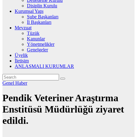
Denetleme Kurulu
Disiplin Kurulu
Kurumsal Yapı
Şube Başkanları
İl Başkanları
Mevzuat
Tüzük
Kanunlar
Yönetmelikler
Genelgeler
Üyelik
İletişim
ANLAŞMALI KURUMLAR
Genel
Haber
Pendik Veteriner Araştırma
Enstitüsü Müdürlüğü ziyaret
edildi.