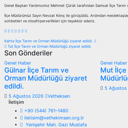
Genel Başkan Yardımcımız Mehmet Çürük tarafından Samsat İlçe Tarım v
İlçe Müdürümüz Sayın Nevzat Kılınç ile görüşüldü. Ardından meslektaşları
sohbetleri ve misafirperverlikleri için teşekkür ederiz.
Yazı
Kahta İlçe Tarım ve Orman Müdürlüğü ziyaret edildi.
Tut İlçe Tarım ve Orman Müdürlüğü ziyaret edildi.
gezinmesi
Son Gönderiler
Genel
Haber
Genel
Haber
Gülnar İlçe Tarım ve
Mut İlçe
Orman Müdürlüğü ziyaret
Müdürlüğ
edildi.
5 Ağustos
5 Ağustos 2026
Vetheksen
İletişim
+90 (544) 761–1480
iletisim@vethekimsen.org.tr
Yenişehir Mah. Gazi Mustafa