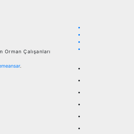
ım Orman Çalışanları
emeansar
.