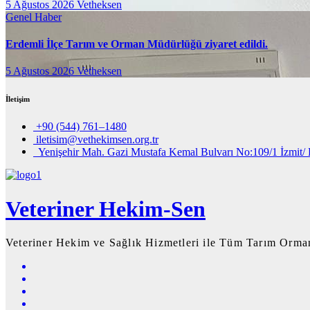
5 Ağustos 2026
Vetheksen
Genel
Haber
Erdemli İlçe Tarım ve Orman Müdürlüğü ziyaret edildi.
5 Ağustos 2026
Vetheksen
İletişim
+90 (544) 761–1480
iletisim@vethekimsen.org.tr
Yenişehir Mah. Gazi Mustafa Kemal Bulvarı No:109/1 İzmit/ 
Veteriner Hekim-Sen
Veteriner Hekim ve Sağlık Hizmetleri ile Tüm Tarım Orman