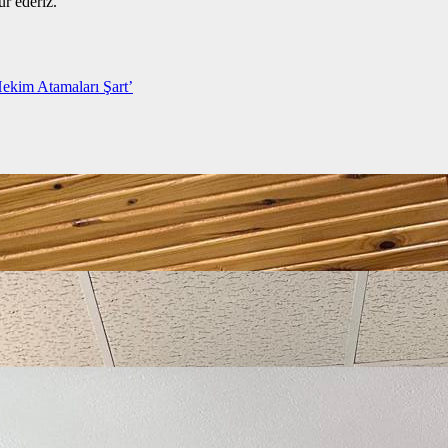
ür ederiz.
Hekim Atamaları Şart’