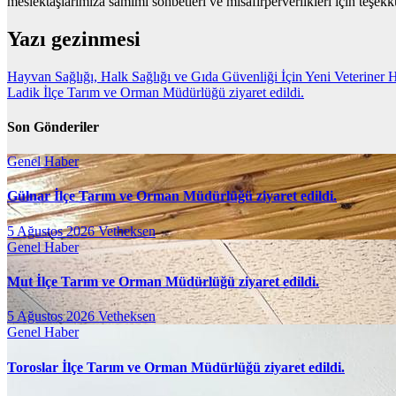
meslektaşlarımıza samimi sohbetleri ve misafirperverlikleri için teşekk
Yazı gezinmesi
Hayvan Sağlığı, Halk Sağlığı ve Gıda Güvenliği İçin Yeni Veteriner 
Ladik İlçe Tarım ve Orman Müdürlüğü ziyaret edildi.
Son Gönderiler
Genel
Haber
Gülnar İlçe Tarım ve Orman Müdürlüğü ziyaret edildi.
5 Ağustos 2026
Vetheksen
Genel
Haber
Mut İlçe Tarım ve Orman Müdürlüğü ziyaret edildi.
5 Ağustos 2026
Vetheksen
Genel
Haber
Toroslar İlçe Tarım ve Orman Müdürlüğü ziyaret edildi.