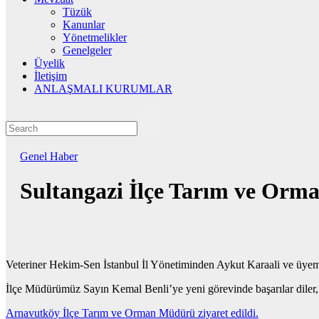
Tüzük
Kanunlar
Yönetmelikler
Genelgeler
Üyelik
İletişim
ANLAŞMALI KURUMLAR
Genel
Haber
Sultangazi İlçe Tarım ve Orma
Veteriner Hekim-Sen İstanbul İl Yönetiminden Aykut Karaali ve üyemi
İlçe Müdürümüz Sayın Kemal Benli’ye yeni görevinde başarılar diler, n
Yazı
Arnavutköy İlçe Tarım ve Orman Müdürü ziyaret edildi.