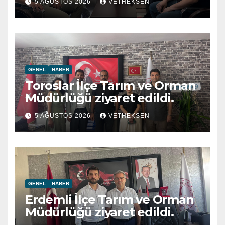
5 AĞUSTOS 2026
VETHEKSEN
GENEL
HABER
Toroslar İlçe Tarım ve Orman
Müdürlüğü ziyaret edildi.
5 AĞUSTOS 2026
VETHEKSEN
GENEL
HABER
Erdemli İlçe Tarım ve Orman
Müdürlüğü ziyaret edildi.