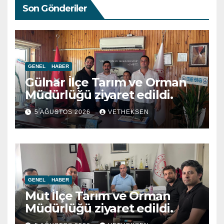
Son Gönderiler
GENEL
HABER
Gülnar İlçe Tarım ve Orman
Müdürlüğü ziyaret edildi.
5 AĞUSTOS 2026
VETHEKSEN
GENEL
HABER
Mut İlçe Tarım ve Orman
Müdürlüğü ziyaret edildi.