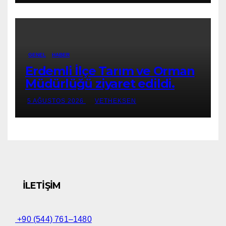
GENEL
HABER
Erdemli İlçe Tarım ve Orman
Müdürlüğü ziyaret edildi.
5 AĞUSTOS 2026
VETHEKSEN
İLETIŞIM
+90 (544) 761–1480