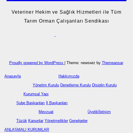
Veteriner Hekim ve Sağlık Hizmetleri ile Tüm
Tarım Orman Çalışanları Sendikası
Proudly powered by WordPress
|
Theme: newswiz by
Themeansar
.
Anasayfa
Hakkımızda
Yönetim Kurulu
Denetleme Kurulu
Disiplin Kurulu
Kurumsal Yapı
Şube Başkanları
İl Başkanları
Mevzuat
Üyelik
İletişim
Tüzük
Kanunlar
Yönetmelikler
Genelgeler
ANLAŞMALI KURUMLAR