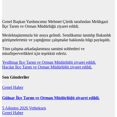
Genel Başkan Yardımcımız Mehmet Çürük tarafından Melikgazi
İlçe Tarım ve Orman Müdürlüğü ziyaret edildi.
Meslektaşlarımızla bir araya gelindi. Sendikamız tanıtılıp Bakanlık
görüşmelerimiz ve yaptığımız çalışmalar hakkında bilgi paylaşıldı.
Tüm çalışma arkadaşlarımıza samimi sohbetleri ve
misafirperverlikleri için teşekkür ederiz.
Yazı
Yeşilhisar İlçe Tarım ve Orman Müdürlüğü ziyaret edildi.
Hacılar İlçe Tarım ve Orman Müdürlüğü ziyaret edildi.
gezinmesi
Son Gönderiler
Genel
Haber
Gülnar İlçe Tarım ve Orman Müdürlüğü ziyaret edildi.
5 Ağustos 2026
Vetheksen
Genel
Haber