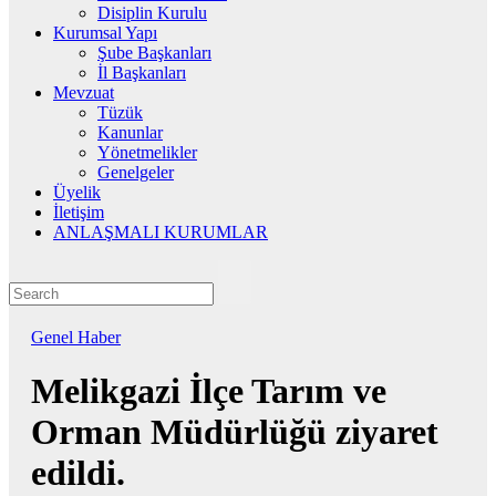
Disiplin Kurulu
Kurumsal Yapı
Şube Başkanları
İl Başkanları
Mevzuat
Tüzük
Kanunlar
Yönetmelikler
Genelgeler
Üyelik
İletişim
ANLAŞMALI KURUMLAR
Genel
Haber
Melikgazi İlçe Tarım ve
Orman Müdürlüğü ziyaret
edildi.