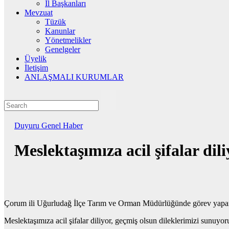
İl Başkanları
Mevzuat
Tüzük
Kanunlar
Yönetmelikler
Genelgeler
Üyelik
İletişim
ANLAŞMALI KURUMLAR
Duyuru
Genel
Haber
Meslektaşımıza acil şifalar dil
Çorum ili Uğurludağ İlçe Tarım ve Orman Müdürlüğünde görev yapan 
Meslektaşımıza acil şifalar diliyor, geçmiş olsun dileklerimizi sunuyor