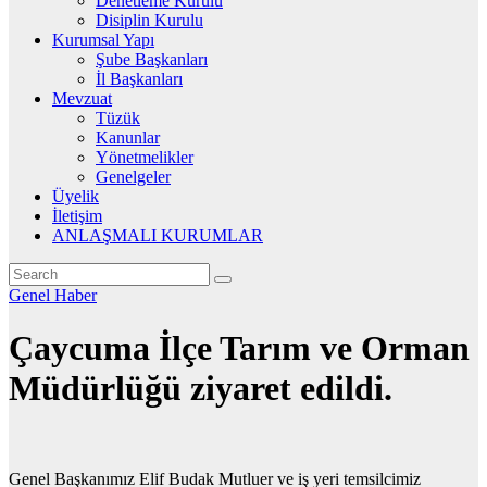
Denetleme Kurulu
Disiplin Kurulu
Kurumsal Yapı
Şube Başkanları
İl Başkanları
Mevzuat
Tüzük
Kanunlar
Yönetmelikler
Genelgeler
Üyelik
İletişim
ANLAŞMALI KURUMLAR
Genel
Haber
Çaycuma İlçe Tarım ve Orman
Müdürlüğü ziyaret edildi.
Genel Başkanımız Elif Budak Mutluer ve iş yeri temsilcimiz