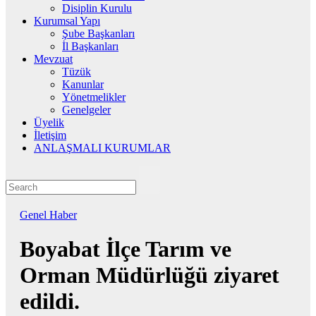
Disiplin Kurulu
Kurumsal Yapı
Şube Başkanları
İl Başkanları
Mevzuat
Tüzük
Kanunlar
Yönetmelikler
Genelgeler
Üyelik
İletişim
ANLAŞMALI KURUMLAR
Genel
Haber
Boyabat İlçe Tarım ve
Orman Müdürlüğü ziyaret
edildi.