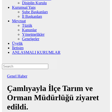
Disiplin Kurulu
Kurumsal Yapı
Şube Başkanları
İl Başkanları
Mevzuat
Tüzük
Kanunlar
Yönetmelikler
Genelgeler
Üyelik
İletişim
ANLAŞMALI KURUMLAR
Genel
Haber
Çamlıyayla İlçe Tarım ve
Orman Müdürlüğü ziyaret
edildi.